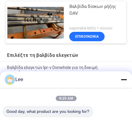
Βαλβίδα δίσκων ρήξης
DAV
negotiable MOQ:1 σύνολο
ΕΠΙΚΟΙΝΩΝΊΑ
Επιλέξτε τη βαλβίδα ελεγκτών
Βαλβίδα ελεγκτών lpr-ν Donwhole για τη δοκιμή
πετρελαιοπηγών
Lee
Downhole χάλυβα κραμάτων επίλεκτη βαλβίδα ελεγκτών για
τη δοκιμή μίσχων τρυπανιών
9:25 AM
Downhole δοκιμής μίσχων τρυπανιών Inconnel βαλβίδα
15000psi OD 127.5mm
Good day, what product are you looking for?
Λαϊκή κατηγορία
Όλα