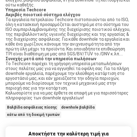
ελέγχου, βαλβίδα ασφάλειας ΙΠ για downhole τη λειτουργία και
ούτω καθεξής.
Υπηρεσία Techcore
Ακριβές ποιοτικό σύστημα ελέγχου
Τα εργαλεία πετρελαίου Techcore πιστοποιούνται από το ISO,
όλη η κατασκευή προσαρμόζεται αυστηρά με στο σύστημα του
ISO συμπεριλαμβανομένης της διαχείρισης ποιοτικού ελέγχου,
της περιβαλλοντικής υγιεινής διαχείρισης και της εργασίας &
της διαχείρισης ασφάλειας. Για κάθε downhole τα εργαλεία και
κάθε ένα χωρίζουν, κάνουμε την ανιχνευσιμότητα από την
πρώτη ύλη μέχρι τα προϊόντα. Και οποιαδήποτε επιθεώρηση
TPI είναι διαθέσιμη με μας από SGS/BV/TUV το /DNV κ.λπ….
Συνεχής μετά από την υπηρεσία πωλήσεων
Το Techcore παρέχει τη γρήγορη υπηρεσία μεταπωλήσεων
στους πελάτες μας για να εγγυηθεί τα οφέλη σας. Για τα πλήρη
downhole εργαλεία, παρέχουμε την ελεύθερη κατάρτιση στο
εργοστάσιό μας, και εάν χρειάζεστε την οδηγία περιοχών,
μπορούμε να διορίσουμε τον τεχνικό μηχανικό μας στην
περιοχή σας για την κατάρτιση.
Καλωσορίστε για να μας έρθετε σε επαφή με για περισσότερες
πληροφορίες των downhole εργαλείων!
Βαλβίδα ασφάλειας πίεσης
downhole βαλβίδα
κάτω από τη δοκιμή τρυπών
Αποκτήστε την καλύτερη τιμή για