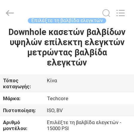
Techcore
Oil
Tools
Co.,Ltd,.
All
Επιλέξτε τη βαλβίδα ελεγκτών
Rights
Reserved.
Downhole κασετών βαλβίδων
ΣΠΊΤΙ
υψηλών επίλεκτη ελεγκτών
ΠΡΟΪΌΝΤΑ
μετρώντας βαλβίδα
ελεγκτών
ΠΕΡΊΠΟΥ
ΕΜΕΊΣ
Τόπος
Κίνα
καταγωγής:
ΓΎΡΟΣ
Μάρκα:
Techcore
ΕΡΓΟΣΤΑΣΊΩΝ
Πιστοποίηση:
ISO, BV
Αριθμό
Επιλέξτε τη βαλβίδα ελεγκτών -
ΠΟΙΟΤΙΚΌΣ
μοντέλου:
15000 PSI