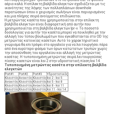
αέριο καλά. Η επίλεκτη βαλβίδα ελεγκτών σχεδιάζεται με τις
ικανότητες της λήψης των πολλαπλάσιων downhole
περατώσεων όπου ο χειρισμός σωλήνων είναι περιορισμένος
και μια πλήρης σειρά ανοίγματος επιδιώκεται.
Η μετρώντας κασέτα που χρησιμοποιείται στην επίλεκτη
βαλβίδα ελεγκτών είναι διαφορετική από αυτήν που
χρησιμοποιείται στη βαλβίδα ελεγκτών lpr-ν. Το ποσοστό
δοσολογίας για αυτήν την κασέτα μπορεί να ποικληθεί με την
αλλαγή του τύπου βουλωμάτων που εγκαθίστανται στο OD της
μετρώντας κατοικίας κασετών. Αυτό το χαρακτηριστικό
γνώρισμα θα επιτρέψει στο εργαλείο για να λειτουργήσει πέρα
από ένα ευρύτερο φάσμα των όρων κατώτατων τρυπών χωρίς
την αποσύνθεση του εργαλείου και αλλαγή της μετρώντας
κασέτας. Η τυποποιημένη μετρώντας σειρά λειτουργούσας
πίεσης κασετών είναι ksi 2 στην υδροστατική πίεση ksi 14.
Τυποποιημένη μετρώντας κασέτα στην επίλεκτη βαλβίδα
ελεγκτών
Port#1
Port#2
Port#3
Υδροστατικός
Κλειστός
Ανοικτός
Κλειστός
ksi 2 - ksi 5
Ανοικτός
Κλειστός
Κλειστός
ksi 5 - ksi 8
Κλειστός
Κλειστός
Ανοικτός
ksi 8 - ksi 11
Κλειστός
Κλειστός
Κλειστός
ksi 11 - ksi 14