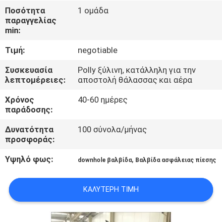
ΈΛΕΓΧΟΣ
Ποσότητα
1 ομάδα
παραγγελίας
min:
ΜΑΣ
Τιμή:
negotiable
ΕΛΆΤΕ
ΣΕ
Συσκευασία
Polly ξύλινη, κατάλληλη για την
λεπτομέρειες:
αποστολή θάλασσας και αέρα
ΕΠΑΦΉ
Χρόνος
40-60 ημέρες
ΜΕ
παράδοσης:
Δυνατότητα
100 σύνολα/μήνας
ΕΙΔΉΣΕΙΣ
προσφοράς:
Υψηλό φως:
,
downhole βαλβίδα
Βαλβίδα ασφάλειας πίεσης
ΠΕΡΙΠΤΏΣΕΙΣ
ΚΑΛΎΤΕΡΗ ΤΙΜΉ
SITEMAP