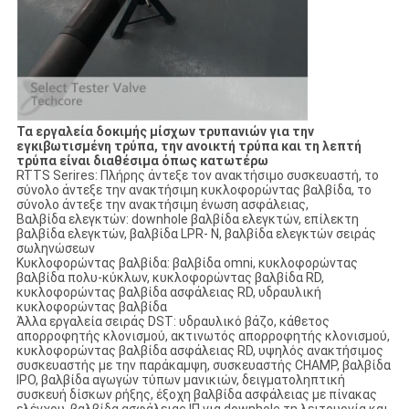
Τα εργαλεία δοκιμής μίσχων τρυπανιών για την
εγκιβωτισμένη τρύπα, την ανοικτή τρύπα και τη λεπτή
τρύπα είναι διαθέσιμα όπως κατωτέρω
RTTS Serires: Πλήρης άντεξε τον ανακτήσιμο συσκευαστή, το
σύνολο άντεξε την ανακτήσιμη κυκλοφορώντας βαλβίδα, το
σύνολο άντεξε την ανακτήσιμη ένωση ασφάλειας,
Βαλβίδα ελεγκτών: downhole βαλβίδα ελεγκτών, επίλεκτη
βαλβίδα ελεγκτών, βαλβίδα LPR- Ν, βαλβίδα ελεγκτών σειράς
σωληνώσεων
Κυκλοφορώντας βαλβίδα: βαλβίδα omni, κυκλοφορώντας
βαλβίδα πολυ-κύκλων, κυκλοφορώντας βαλβίδα RD,
κυκλοφορώντας βαλβίδα ασφάλειας RD, υδραυλική
κυκλοφορώντας βαλβίδα
Άλλα εργαλεία σειράς DST: υδραυλικό βάζο, κάθετος
απορροφητής κλονισμού, ακτινωτός απορροφητής κλονισμού,
κυκλοφορώντας βαλβίδα ασφάλειας RD, υψηλός ανακτήσιμος
συσκευαστής με την παράκαμψη, συσκευαστής CHAMP, βαλβίδα
IPO, βαλβίδα αγωγών τύπων μανικιών, δειγματοληπτική
συσκευή δίσκων ρήξης, έξοχη βαλβίδα ασφάλειας με πίνακας