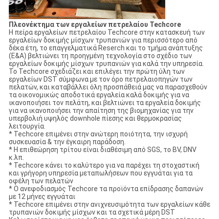
Πλεονέκτημα των εργαλείων πετρελαίου Techcore
Η πείρα εργαλείων πετρελαίου Techcore στην κατασκευή των
εργαλείων δοκιμής μίσχων τρυπανιών για περισσότερο από
δέκα έτη, το επαγγελματικά Reserch και το τμήμα ανάπτυξης
(Ε&Α) βελτιώνει τη προηγμένη τεχνολογία στο σχέδιο των
εργαλείων δοκιμής μίσχων τρυπανιών για καλά την υπηρεσία.
Το Techcore σχεδιάζει και επιλέγει την πρώτη ύλη των
εργαλείων DST σύμφωνα με τον όρο πετρελαιοπηγών των
πελατών, και καταβάλλει όλη προσπάθειά μας να παρασχεθούν
τα οικονομικώς αποδοτικά εργαλεία καλά δοκιμής για να
ικανοποιήσει τον πελάτη, και βελτιώνει τα εργαλεία δοκιμής
για να ικανοποιήσει την απαίτηση της βιομηχανίας για την
υπερβολιή υψηλός downhole πίεσης και θερμοκρασίας
λειτουργία.
* Techcore επιμένει στην ανώτερη ποιότητα, την ισχυρή
συσκευασία & την έγκαιρη παράδοση.
* Η επιθεώρηση τρίτου είναι διαθέσιμη από SGS, το BV, DNV
κ.λπ.
* Techcore κάνει το καλύτερο για να παρέχει τη στοχαστική
και γρήγορη υπηρεσία μεταπωλήσεων που εγγυάται για τα
οφέλη των πελατών
* Ο ανεφοδιασμός Techcore τα προϊόντα επίδρασης δαπανών
με 12 μήνες εγγυάται
* Techcore επιμένει στην ανιχνευσιμότητα των εργαλείων κάθε
τρυπανιών δοκιμής μίσχων και τα σχετικά μέρη DST