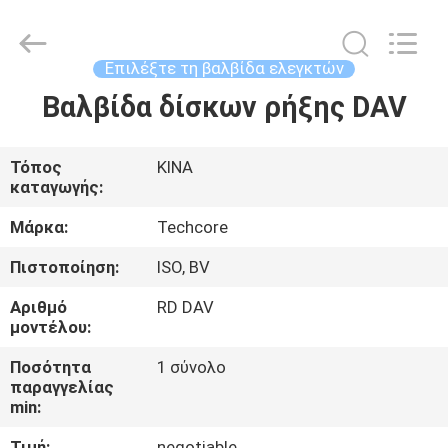
Techcore
Oil
Tools
Co.,Ltd,.
All
Επιλέξτε τη βαλβίδα ελεγκτών
Rights
Reserved.
Βαλβίδα δίσκων ρήξης DAV
ΣΠΊΤΙ
ΠΡΟΪΌΝΤΑ
Τόπος
ΚΙΝΑ
καταγωγής:
ΠΕΡΊΠΟΥ
Μάρκα:
Techcore
ΕΜΕΊΣ
Πιστοποίηση:
ISO, BV
Αριθμό
RD DAV
ΓΎΡΟΣ
μοντέλου:
ΕΡΓΟΣΤΑΣΊΩΝ
Ποσότητα
1 σύνολο
παραγγελίας
min:
ΠΟΙΟΤΙΚΌΣ
Τιμή:
negotiable