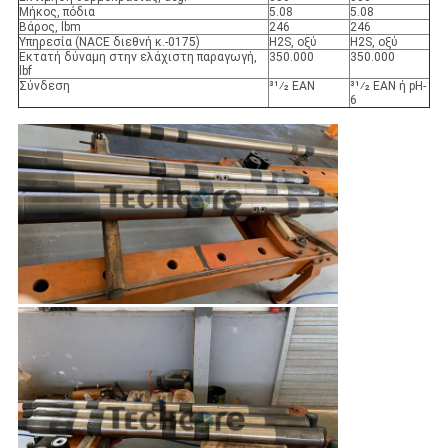
Μήκος, πόδια
5.08
5.08
Βάρος, lbm
246
246
Υπηρεσία (NACE διεθνή κ.-0175)
H2S, οξύ
H2S, οξύ
Εκτατή δύναμη στην ελάχιστη παραγωγή,
350.000
350.000
lbf
Σύνδεση
31⁄2 ΕΑΝ
31⁄2 ΕΑΝ ή pH-
6