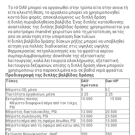
Το rd-DAV μπορεί να οργανωθεί στην τρύπα είτε στην ανοικτή
είτε κλειστή θέση, το εργαλείο μπορεί να χρησιμοποιηθεί
κοντά δύο φορές, αποκαλούμενος ως διπλή δράση
ή διπλή πυροβοληθείσα βαλβίδα.
Ένας διπλής κατεύθυνσης
αναστολέας της διπλής βαλβίδας δράσης χρησιμοποιείται για
να αποτρέψει mandrel χειριστών από τη μετατόπιση, εκτός
από σε απάντηση στην υπερπίεση δακτυλίων.
Η διπλή βαλβίδα δράσης δίσκων ρήξης μπορεί να υποβληθεί
αίτηση για πολλές διαδικασίες στις υψηλές υψηλής
θερμοκρασίας πετρελαιοπηγές και τα φρεάτια αερίου
συμπεριλαμβανομένης downhole της εξεταστικής
λειτουργίας, καλά λειτουργία ολοκλήρωσης, εξεταστική
λειτουργία δεξαμενών, επίσης η διπλή δράση vlave μπορούν
χρησιμοποιώ στα παρεκκλιμένα και σε βαθιά νερά φρεάτια.
Προδιαγραφή της διπλής βαλβίδας δράσης
Τύπος
DAV-
Dav-HP
πρότυπα
Μέγιστο OD, μέσα
5
5 [
Ταυτότητα εργαλείων, μέσα
2.25
2.25
Εκτιμήσεις πίεσης
10.000
15.000
Μέγιστο διαφορικό πέρα από τον τοίχο,
PSI
Μέγιστος δακτυλιοειδής, PSI
12.000
20.500
Μέγιστη σωλήνωση, PSI
13.000
23.500
Μέγιστο πέρα από τη σφαίρα άνωθεν, PSI
10.000
15.000
Μέγιστο πέρα από τη σφαίρα από κάτω από,
10.000
15.000
PSI
Εκτίμηση θερμοκρασίας, degF
350
350