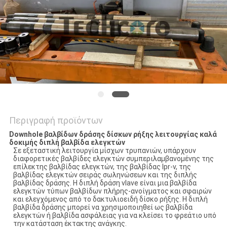
PRIVACY
POLICY
Περιγραφή προϊόντων
Downhole βαλβίδων δράσης δίσκων ρήξης λειτουργίας καλά
δοκιμής διπλή βαλβίδα ελεγκτών
Σε εξεταστική λειτουργία μίσχων τρυπανιών, υπάρχουν
διαφορετικές βαλβίδες ελεγκτών συμπεριλαμβανομένης της
επίλεκτης βαλβίδας ελεγκτών, της βαλβίδας lpr-ν, της
βαλβίδας ελεγκτών σειράς σωληνώσεων και της διπλής
βαλβίδας δράσης. Η διπλή δράση vlave είναι μια βαλβίδα
ελεγκτών τύπων βαλβίδων πλήρης-ανοίγματος και σφαιρών
και ελεγχόμενος από το δακτυλιοειδή δίσκο ρήξης.
Η διπλή
βαλβίδα δράσης μπορεί να χρησιμοποιηθεί ως βαλβίδα
ελεγκτών ή βαλβίδα ασφάλειας για να κλείσει το φρεάτιο υπό
την κατάσταση έκτακτης ανάγκης.