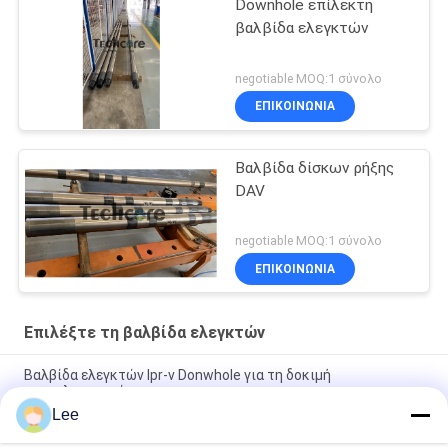
Downhole επίλεκτη
βαλβίδα ελεγκτών
negotiable MOQ:1 σύνολο
ΕΠΙΚΟΙΝΩΝΊΑ
Βαλβίδα δίσκων ρήξης
DAV
negotiable MOQ:1 σύνολο
ΕΠΙΚΟΙΝΩΝΊΑ
Επιλέξτε τη βαλβίδα ελεγκτών
Βαλβίδα ελεγκτών lpr-ν Donwhole για τη δοκιμή
πετρελαιοπηγών
Lee
Downhole χάλυβα κραμάτων επίλεκτη βαλβίδα ελεγκτών για
τη δοκιμή μίσχων τρυπανιών