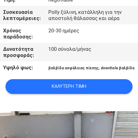
ΈΛΕΓΧΟΣ
Συσκευασία
Polly ξύλινη, κατάλληλη για την
λεπτομέρειες:
αποστολή θάλασσας και αέρα
ΜΑΣ
Χρόνος
20-30 ημέρες
ΕΛΆΤΕ
παράδοσης:
ΣΕ
Δυνατότητα
100 σύνολα/μήνας
ΕΠΑΦΉ
προσφοράς:
ΜΕ
Υψηλό φως:
,
βαλβίδα ασφάλειας πίεσης
downhole βαλβίδα
ΕΙΔΉΣΕΙΣ
ΚΑΛΎΤΕΡΗ ΤΙΜΉ
ΠΕΡΙΠΤΏΣΕΙΣ
SITEMAP