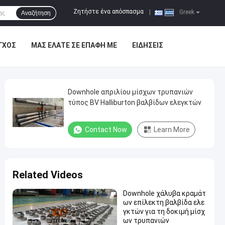
Ζητήστε ένα απόσπασμα
|
Greek
Αναζήτηση
ΓΧΟΣ
ΜΑΣ ΕΛΆΤΕ ΣΕ ΕΠΑΦΉ ΜΕ
ΕΙΔΉΣΕΙΣ
Downhole απριλίου μίσχων τρυπανιών
τύπος BV Halliburton βαλβίδων ελεγκτών
Contact Now
Learn More
Related Videos
Downhole χάλυβα κραμάτ
ων επίλεκτη βαλβίδα ελε
γκτών για τη δοκιμή μίσχ
ων τρυπανιών