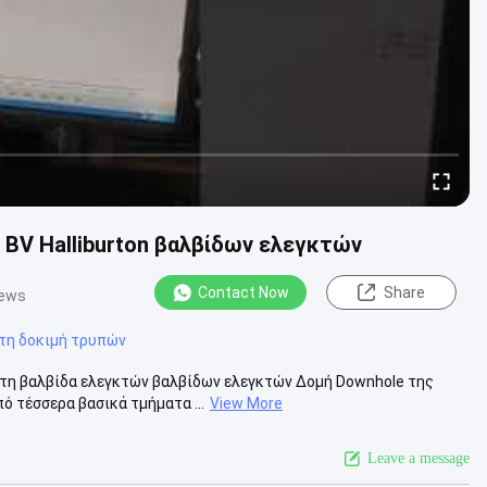
 BV Halliburton βαλβίδων ελεγκτών
Contact Now
Share
iews
τη δοκιμή τρυπών
κτη βαλβίδα ελεγκτών βαλβίδων ελεγκτών Δομή Downhole της
ό τέσσερα βασικά τμήματα ...
View More
Leave a message