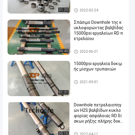
Επιλέξτε τη βαλβίδα ελεγκτ
01:20
2022-02-24
ών
Σπάσιμο Downhole της κ
υκλοφορώντας βαλβίδας
15000psi εργαλείων RD π
ετρελαίου
downhole εργαλεία πετρελαί
00:45
2022-06-21
ου
15000psi εργαλεία δοκιμ
ής μίσχων τρυπανιών
Εργαλεία δοκιμής μίσχων τρ
2021-09-01
υπανιών
01:31
Downhole πετρελαιοπηγ
ών H2S βαλβίδων κυκλο
φορίας ασφάλειας RD δί
σκων ρήξης πλήρης δοκι
μή
RD κυκλοφορώντας βαλβίδα
00:16
2022-04-11