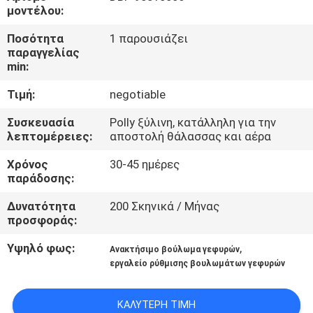
ΈΛΕΓΧΟΣ
μοντέλου:
Ποσότητα
1 παρουσιάζει
ΜΑΣ
παραγγελίας
min:
ΕΛΆΤΕ
Τιμή:
negotiable
ΣΕ
ΕΠΑΦΉ
Συσκευασία
Polly ξύλινη, κατάλληλη για την
λεπτομέρειες:
αποστολή θάλασσας και αέρα
ΜΕ
Χρόνος
30-45 ημέρες
παράδοσης:
ΕΙΔΉΣΕΙΣ
Δυνατότητα
200 Σκηνικά / Μήνας
προσφοράς:
ΠΕΡΙΠΤΏΣΕΙΣ
Υψηλό φως:
,
Ανακτήσιμο βούλωμα γεφυρών
εργαλείο ρύθμισης βουλωμάτων γεφυρών
SITEMAP
ΚΑΛΎΤΕΡΗ ΤΙΜΉ