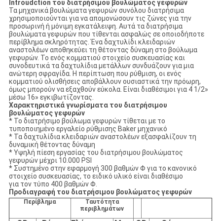
Introudction του διατρήσιμου βουλώματος γεφυρών
Τα μηχανικά βουλώματα γεφυρών συνόλου διατρήσιμα
χρησιμοποιούνται για να απομονώσουν τις ζώνες για την
προσωρινή ή μόνιμη εγκατάλειψη. Αυτά τα διατρήσιμα
βουλώματα γεφυρών που τίθενται ασφαλώς σε οποιοδήποτε
περίβλημα σκληρότητας. Ένα δαχτυλίδι κλειδαριών
αναστολέων αποθηκεύει τη θέτοντας δύναμη στο βούλωμα
γεφυρών. Το ενός κομματιού στοιχείο συσκευασίας και
συνοδευτικά τα δαχτυλίδια μετάλλων συνδυάζουν για μια
ανώτερη σφραγίδα. Η περίπτωση που ρύθμιση, οι ενός
κομματιού ολισθήσεις αποβάλλουν ουσιαστικά την πρόωρη,
όμως μπορούν να εξαχθούν εύκολα. Είναι διαθέσιμοι για 4 1/2»
μέσω 16» εγκιβωτίζοντας.
Χαρακτηριστικά γνωρίσματα του διατρήσιμου
βουλώματος γεφυρών
* Το διατρήσιμο βούλωμα γεφυρών τίθεται με το
τυποποιημένο εργαλείο ρύθμισης Baker μηχανικό
* Τα δαχτυλίδια κλειδαριών αναστολέων εξασφαλίζουν τη
δυναμική θέτοντας δύναμη
* Υψηλή πίεση εργασίας του διατρήσιμου βουλώματος
γεφυρών μέχρι 10.000 PSI
* Συστημένο στην εφαρμογή 300 βαθμών Φ για το κανονικό
στοιχείο συσκευασίας, το ειδικό υλικό είναι διαθέσιμο
για τον τύπο 400 βαθμών Φ.
Προδιαγραφή του διατρήσιμου βουλώματος γεφυρών
Περίβλημα
Ταυτότητα
περιβλημάτων