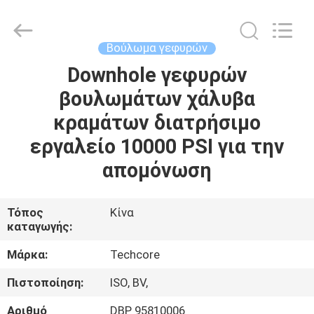
Techcore
Oil
Tools
Co.,Ltd,.
All
Βούλωμα γεφυρών
Rights
Reserved.
Downhole γεφυρών
ΣΠΊΤΙ
βουλωμάτων χάλυβα
ΠΡΟΪΌΝΤΑ
κραμάτων διατρήσιμο
εργαλείο 10000 PSI για την
ΠΕΡΊΠΟΥ
απομόνωση
ΕΜΕΊΣ
Τόπος
Κίνα
καταγωγής:
ΓΎΡΟΣ
ΕΡΓΟΣΤΑΣΊΩΝ
Μάρκα:
Techcore
Πιστοποίηση:
ISO, BV,
ΠΟΙΟΤΙΚΌΣ
Αριθμό
DBP 95810006