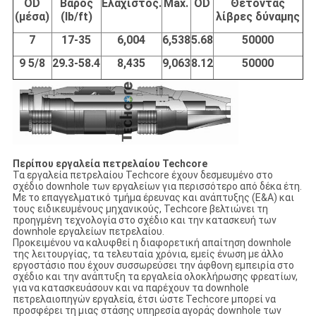
OD
Βάρος
Ελάχιστος.
Max.
OD
Θέτοντας
(μέσα)
(lb/ft)
λίβρες δύναμης
7
17-35
6,004
6,538
5.68
50000
9 5/8
29.3-58.4
8,435
9,063
8.12
50000
Περίπου εργαλεία πετρελαίου Techcore
Τα εργαλεία πετρελαίου Techcore έχουν δεσμευμένο στο
σχέδιο downhole των εργαλείων για περισσότερο από δέκα έτη.
Με το επαγγελματικό τμήμα έρευνας και ανάπτυξης (Ε&Α) και
τους ειδικευμένους μηχανικούς, Techcore βελτιώνει τη
προηγμένη τεχνολογία στο σχέδιο και την κατασκευή των
downhole εργαλείων πετρελαίου.
Προκειμένου να καλυφθεί η διαφορετική απαίτηση downhole
της λειτουργίας, τα τελευταία χρόνια, εμείς ένωση με άλλο
εργοστάσιο που έχουν συσσωρεύσει την άφθονη εμπειρία στο
σχέδιο και την ανάπτυξη τα εργαλεία ολοκλήρωσης φρεατίων,
για να κατασκευάσουν και να παρέχουν τα downhole
πετρελαιοπηγών εργαλεία, έτσι ώστε Techcore μπορεί να
προσφέρει τη μιας στάσης υπηρεσία αγοράς downhole των