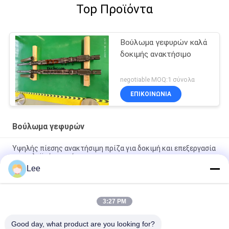
Top Προϊόντα
Βούλωμα γεφυρών καλά
δοκιμής ανακτήσιμο
negotiable MOQ:1 σύνολα
ΕΠΙΚΟΙΝΩΝΊΑ
Βούλωμα γεφυρών
Υψηλής πίεσης ανακτήσιμη πρίζα για δοκιμή και επεξεργασία
πετρελαϊκών πηγών
Lee
10K μηχανικό βούλωμα γεφυρών συνόλου ανακτήσιμο για
Downhole πετρελαιοπηγών τη δοκιμή
3:27 PM
Ανακτήσιμα Slickline πετρελαίου βουλώματα εργαλείων 3L
RBP για καλά να εξετάσει
Good day, what product are you looking for?