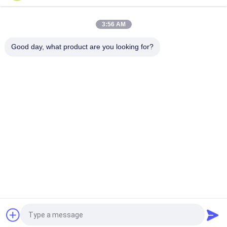
3:56 AM
Good day, what product are you looking for?
Λαϊκή κατηγορία
Όλα
Downhole Εργαλεία 
Εργαλεία Δοκιμής 
Πετρελαίου
Μίσχων Τρυπανιών
Ανακτήσιμος 
Ανοικτή Τρύπα DST
Συσκευαστής
Επιλέξτε Τη 
RD Κυκλοφορώντας 
Βαλβίδα Ελεγκτών
Βαλβίδα
Εργαλεία 
Βούλωμα Γεφυρών
Ολοκλήρωσης 
Πετρελαιοπηγών
Αίτηση κράτησης