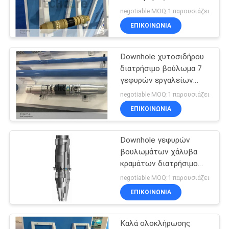
SITEMAP
υλικός πρότυπο 3L
negotiable MOQ:1 παρουσιάζει
ΕΠΙΚΟΙΝΩΝΊΑ
PRIVACY
Downhole χυτοσιδήρου
POLICY
διατρήσιμο βούλωμα 7
γεφυρών εργαλείων
ολοκλήρωσης»
negotiable MOQ:1 παρουσιάζει
περίβλημα Rustproof
ΕΠΙΚΟΙΝΩΝΊΑ
Downhole γεφυρών
βουλωμάτων χάλυβα
κραμάτων διατρήσιμο
εργαλείο 10000 PSI για
negotiable MOQ:1 παρουσιάζει
την απομόνωση
ΕΠΙΚΟΙΝΩΝΊΑ
Καλά ολοκλήρωσης