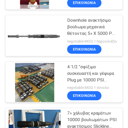
συσκευαστών γεφυρών
ΈΛΕΓΧΟΣ
ΕΠΙΚΟΙΝΩΝΊΑ
Downhole ανακτήσιμο
ΜΑΣ
βούλωμα μηχανικά
ΕΛΆΤΕ
θέτοντας 5» Χ 5000 PSI
ΣΕ
RBP γεφυρών
negotiable MOQ:1 παρουσιάζει
ΕΠΑΦΉ
ΕΠΙΚΟΙΝΩΝΊΑ
ΜΕ
4 1/2 "σφίξιμο
συσκευαστή και γέφυρα
ΕΙΔΉΣΕΙΣ
Plug με 10000 PSI
βαθμολογία για H2S
negotiable MOQ:1 σύνολο
Υπηρεσία σε καλάθι
ΠΕΡΙΠΤΏΣΕΙΣ
ΕΠΙΚΟΙΝΩΝΊΑ
ολοκλήρωση
7» χάλυβας κραμάτων
BLOG
10000 βουλωμάτων PSI
ανακτήσιμος Slickline