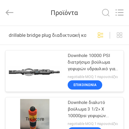
Techcore
Oil
Tools
Προϊόντα
Co.,Ltd,.
All
Rights
Reserved.
ΣΠΊΤΙ
drillable bridge plug διαδικτυακή κατασκευή
ΠΡΟΪΌΝΤΑ
Downhole 10000 PSI
διατρήσιμο βούλωμα
ΠΕΡΊΠΟΥ
γεφυρών υδραυλικό για
ΕΜΕΊΣ
την ολοκλήρωση
negotiable MOQ:1 παρουσιάζει
πετρελαιοπηγών
ΕΠΙΚΟΙΝΩΝΊΑ
ΓΎΡΟΣ
Downhole διαλυτό
ΕΡΓΟΣΤΑΣΊΩΝ
βούλωμα 3 1/2» Χ
10000psi γεφυρών
ΠΟΙΟΤΙΚΌΣ
βουλωμάτων και
negotiable MOQ:1 παρουσιάζει