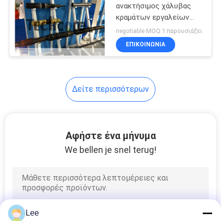
ανακτήσιμος χάλυβας
κραμάτων εργαλείων
ρύθμισης συσκευαστών
negotiable MOQ:1 παρουσιάζει
μηχανικός 7 ίντσα
ΕΠΙΚΟΙΝΩΝΊΑ
Δείτε περισσότερων
Αφήστε ένα μήνυμα
We bellen je snel terug!
Lee