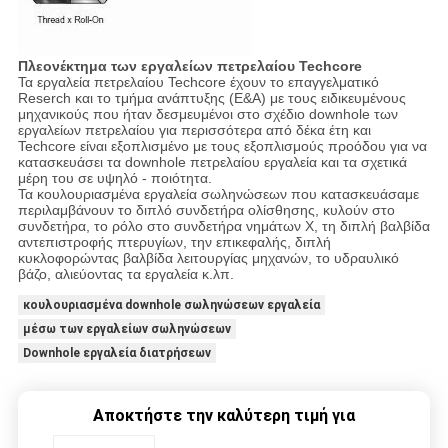
Πλεονέκτημα των εργαλείων πετρελαίου Techcore
Τα εργαλεία πετρελαίου Techcore έχουν το επαγγελματικό
Reserch και το τμήμα ανάπτυξης (Ε&Α) με τους ειδικευμένους
μηχανικούς που ήταν δεσμευμένοι στο σχέδιο downhole των
εργαλείων πετρελαίου για περισσότερα από δέκα έτη και
Techcore είναι εξοπλισμένο με τους εξοπλισμούς προόδου για να
κατασκευάσει τα downhole πετρελαίου εργαλεία και τα σχετικά
μέρη του σε υψηλό - ποιότητα.
Τα κουλουριασμένα εργαλεία σωληνώσεων που κατασκευάσαμε
περιλαμβάνουν το διπλό συνδετήρα ολίσθησης, κυλούν στο
συνδετήρα, το ρόλο στο συνδετήρα νημάτων Χ, τη διπλή βαλβίδα
αντεπιστροφής πτερυγίων, την επικεφαλής, διπλή
κυκλοφορώντας βαλβίδα λειτουργίας μηχανών, το υδραυλικό
βάζο, αλιεύοντας τα εργαλεία κ.λπ.
κουλουριασμένα downhole σωληνώσεων εργαλεία
μέσω των εργαλείων σωληνώσεων
Downhole εργαλεία διατρήσεων
Αποκτήστε την καλύτερη τιμή για