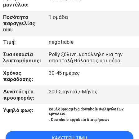
ΈΛΕΓΧΟΣ
μοντέλου:
Ποσότητα
1 ομάδα
ΜΑΣ
παραγγελίας
min:
ΕΛΆΤΕ
Τιμή:
negotiable
ΣΕ
ΕΠΑΦΉ
Συσκευασία
Polly ξύλινη, κατάλληλη για την
λεπτομέρειες:
αποστολή θάλασσας και αέρα
ΜΕ
Χρόνος
30-45 ημέρες
παράδοσης:
ΕΙΔΉΣΕΙΣ
Δυνατότητα
200 Σκηνικά / Μήνας
προσφοράς:
ΠΕΡΙΠΤΏΣΕΙΣ
Υψηλό φως:
κουλουριασμένα downhole σωληνώσεων
εργαλεία
,
Downhole εργαλεία διατρήσεων
SITEMAP
ΚΑΛΎΤΕΡΗ ΤΙΜΉ