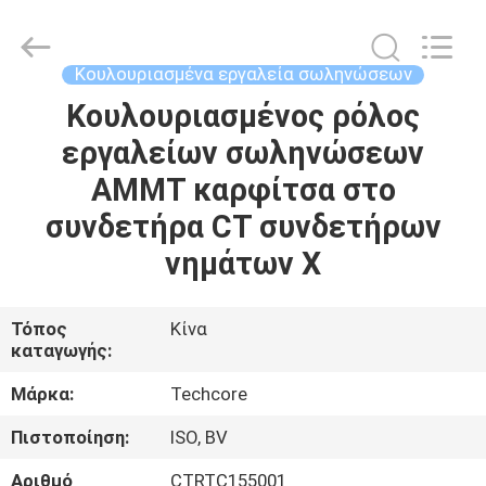
Techcore
Oil
Tools
Co.,Ltd,.
All
Κουλουριασμένα εργαλεία σωληνώσεων
Rights
Reserved.
Κουλουριασμένος ρόλος
ΣΠΊΤΙ
εργαλείων σωληνώσεων
ΠΡΟΪΌΝΤΑ
AMMT καρφίτσα στο
συνδετήρα CT συνδετήρων
ΠΕΡΊΠΟΥ
νημάτων Χ
ΕΜΕΊΣ
Τόπος
Κίνα
καταγωγής:
ΓΎΡΟΣ
ΕΡΓΟΣΤΑΣΊΩΝ
Μάρκα:
Techcore
Πιστοποίηση:
ISO, BV
ΠΟΙΟΤΙΚΌΣ
Αριθμό
CTRTC155001