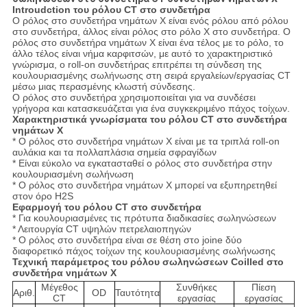
Introudction του ρόλου CT στο συνδετήρα
Ο ρόλος στο συνδετήρα νημάτων Χ είναι ενός ρόλου από ρόλου
στο συνδετήρα, άλλος είναι ρόλος στο ρόλο Χ στο συνδετήρα. Ο
ρόλος στο συνδετήρα νημάτων Χ είναι ένα τέλος με το ρόλο, το
άλλο τέλος είναι νήμα καρφιτσών, με αυτό το χαρακτηριστικό
γνώρισμα, ο roll-on συνδετήρας επιτρέπει τη σύνδεση της
κουλουριασμένης σωλήνωσης στη σειρά εργαλείων/εργασίας CT
μέσω μιας περασμένης κλωστή σύνδεσης.
Ο ρόλος στο συνδετήρα χρησιμοποιείται για να συνδέσει
γρήγορα και κατασκευάζεται για ένα συγκεκριμένο πάχος τοίχων.
Χαρακτηριστικά γνωρίσματα του ρόλου CT στο συνδετήρα
νημάτων Χ
* Ο ρόλος στο συνδετήρα νημάτων Χ είναι με τα τριπλά roll-on
αυλάκια και τα πολλαπλάσια σημεία σφραγίδων
* Είναι εύκολο να εγκατασταθεί ο ρόλος στο συνδετήρα στην
κουλουριασμένη σωλήνωση
* Ο ρόλος στο συνδετήρα νημάτων Χ μπορεί να εξυπηρετηθεί
στον όρο H2S
Εφαρμογή του ρόλου CT στο συνδετήρα
* Για κουλουριασμένες τις πρότυπα διαδικασίες σωληνώσεων
* Λειτουργία CT υψηλών πετρελαιοπηγών
* Ο ρόλος στο συνδετήρα είναι σε θέση στο joine δύο
διαφορετικό πάχος τοίχων της κουλουριασμένης σωλήνωσης
Τεχνική παράμετρος του ρόλου σωληνώσεων Coilled στο
συνδετήρα νημάτων Χ
Μέγεθος
Συνθήκες
Πίεση
Αριθ.
OD
Ταυτότητα
CT
εργασίας
εργασίας