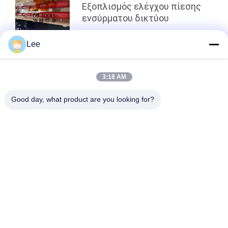
Εξοπλισμός ελέγχου πίεσης
ενσύρματου δικτύου
Lee
κορυφή
3:18 AM
Good day, what product are you looking for?
Λαϊκή κατηγορία
Όλα
Downhole Εργαλεία 
Εργαλεία Δοκιμής 
Πετρελαίου
Μίσχων Τρυπανιών
Ανακτήσιμος 
Ανοικτή Τρύπα DST
Συσκευαστής
Επιλέξτε Τη 
RD Κυκλοφορώντας 
Βαλβίδα Ελεγκτών
Βαλβίδα