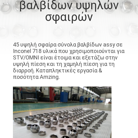
βαλβίδων υψηλών
ΈΛΕΓΧΟΣ
σφαιρών
ΜΑΣ
ΕΛΆΤΕ
ΣΕ
45 υψηλή σφαίρα σύνολα βαλβίδων assy σε
Inconel 718 υλικά που χρησιμοποιούνται για
ΕΠΑΦΉ
STV/OMNI είναι έτοιμα και εξετάζω στην
υψηλή πίεση και τη χαμηλή πίεση για τη
ΜΕ
διαρροή. Καταπληκτικές εργασία &
ποσότητα Amzing.
ΕΙΔΉΣΕΙΣ
ΠΕΡΙΠΤΏΣΕΙΣ
BLOG