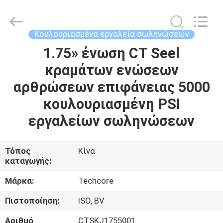
Techcore
Oil
Tools
Co.,Ltd,.
All
Κουλουριασμένα εργαλεία σωληνώσεων
Rights
Reserved.
1.75» ένωση CT Seel
ΣΠΊΤΙ
κραμάτων ενώσεων
ΠΡΟΪΌΝΤΑ
αρθρώσεων επιφάνειας 5000
κουλουριασμένη PSI
ΠΕΡΊΠΟΥ
εργαλείων σωληνώσεων
ΕΜΕΊΣ
Τόπος
Κίνα
καταγωγής:
ΓΎΡΟΣ
ΕΡΓΟΣΤΑΣΊΩΝ
Μάρκα:
Techcore
Πιστοποίηση:
ISO, BV
ΠΟΙΟΤΙΚΌΣ
Αριθμό
CTSKJ1755001