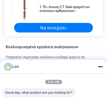
1.75» ένωση CT Seel κραμάτων
ενώσεων αρθρώσεων
επιφάνειας 5000
κουλουριασμένη PSI εργαλείων
σωληνώσεων
Να συνεχίσει
Κουλουριασμένα εργαλεία σωληνώσεων
Υπηρεσίες συμπίεσης σωλήνων για βαρύ φορτίο σε
τυλιγμένες σωλήνες
Lee
Συγκρότημα κεφαλής κινητήρα (MHA) για λειτουργία
τυλιγμένων σωλήνων σε υψηλή πίεση
5:51 AM
5000 Psi Βύσμα λακκάκι Εργαλεία σπειροειδούς σωλήνωσης
Βιδωτή υποδοχή CT
Good day, what product are you looking for?
Λαϊκή κατηγορία
Όλα