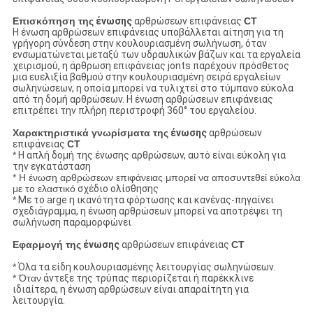
Επισκόπηση της
ένωσης
αρθρώσεων επιφάνειας
CT
Η ένωση αρθρώσεων επιφάνειας υποβάλλεται αίτηση για τη
γρήγορη σύνδεση στην κουλουριασμένη σωλήνωση, όταν
ενσωματώνεται μεταξύ των υδραυλικών βάζων και τα εργαλεία
χειρισμού, η άρθρωση επιφάνειας jonts παρέχουν πρόσθετος
μια ευελιξία βαθμού στην κουλουριασμένη σειρά εργαλείων
σωληνώσεων, η οποία μπορεί να τυλιχτεί στο τύμπανο εύκολα
από τη δομή αρθρώσεων. Η ένωση αρθρώσεων επιφάνειας
επιτρέπει την πλήρη περιστροφή 360° του εργαλείου.
Χαρακτηριστικά γνωρίσματα της
ένωσης
αρθρώσεων
επιφάνειας
CT
*
Η απλή δομή της ένωσης αρθρώσεων, αυτό είναι εύκολη για
την εγκατάσταση
* Η ένωση αρθρώσεων επιφάνειας μπορεί να αποσυντεθεί εύκολα
με το ελαστικό
σχέδιο ολίσθησης
*
Με το arge η ικανότητα φόρτωσης και κανένας-πηγαίνει
σχεδιάγραμμα, η ένωση αρθρώσεων μπορεί να αποτρέψει τη
σωλήνωση παραμορφώνει
Εφαρμογή της
ένωσης
αρθρώσεων επιφάνειας
CT
*
Όλα τα είδη κουλουριασμένης λειτουργίας σωληνώσεων.
* Όταν
άντεξε της τρύπας περιορίζεται ή παρέκκλινε
ιδιαίτερα, η ένωση αρθρώσεων είναι απαραίτητη για
λειτουργία.