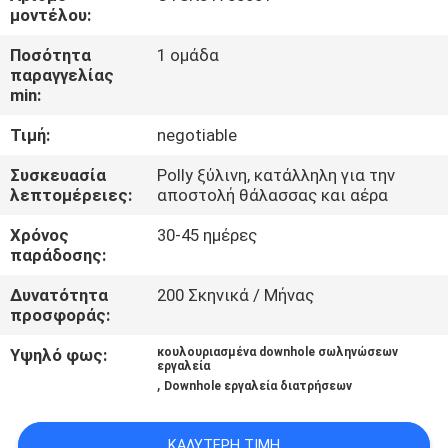
ΈΛΕΓΧΟΣ
μοντέλου:
Ποσότητα
1 ομάδα
ΜΑΣ
παραγγελίας
min:
ΕΛΆΤΕ
Τιμή:
negotiable
ΣΕ
ΕΠΑΦΉ
Συσκευασία
Polly ξύλινη, κατάλληλη για την
λεπτομέρειες:
αποστολή θάλασσας και αέρα
ΜΕ
Χρόνος
30-45 ημέρες
παράδοσης:
ΕΙΔΉΣΕΙΣ
Δυνατότητα
200 Σκηνικά / Μήνας
προσφοράς:
ΠΕΡΙΠΤΏΣΕΙΣ
Υψηλό φως:
κουλουριασμένα downhole σωληνώσεων
εργαλεία
,
Downhole εργαλεία διατρήσεων
SITEMAP
ΚΑΛΎΤΕΡΗ ΤΙΜΉ