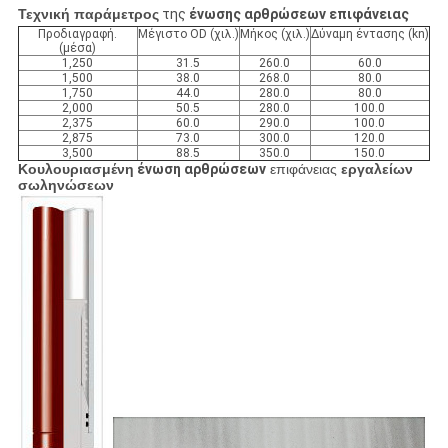
Τεχνική παράμετρος
της
ένωσης αρθρώσεων επιφάνειας
Προδιαγραφή.
Μέγιστο OD (χιλ.)
Μήκος (χιλ.)
Δύναμη έντασης (kn)
(μέσα)
1,250
31.5
260.0
60.0
1,500
38.0
268.0
80.0
1,750
44.0
280.0
80.0
2,000
50.5
280.0
100.0
2,375
60.0
290.0
100.0
2,875
73.0
300.0
120.0
3,500
88.5
350.0
150.0
Κουλουριασμένη
ένωση αρθρώσεων
επιφάνειας
εργαλείων
σωληνώσεων