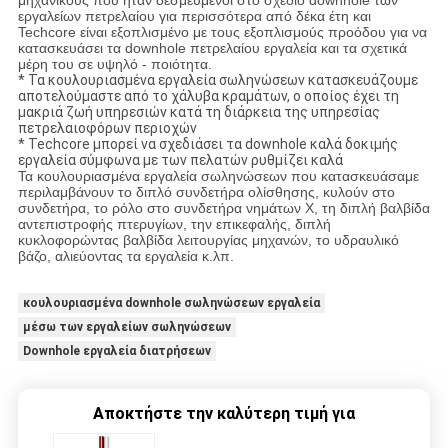
μηχανικούς που ήταν δεσμευμένοι στο σχέδιο downhole των
εργαλείων πετρελαίου για περισσότερα από δέκα έτη και
Techcore είναι εξοπλισμένο με τους εξοπλισμούς προόδου για να
κατασκευάσει τα downhole πετρελαίου εργαλεία και τα σχετικά
μέρη του σε υψηλό - ποιότητα.
* Τα κουλουριασμένα εργαλεία σωληνώσεων κατασκευάζουμε
αποτελούμαστε από το χάλυβα κραμάτων, ο οποίος έχει τη
μακριά ζωή υπηρεσιών κατά τη διάρκεια της υπηρεσίας
πετρελαιοφόρων περιοχών
* Techcore μπορεί να σχεδιάσει τα downhole καλά δοκιμής
εργαλεία σύμφωνα με των πελατών ρυθμίζει καλά
Τα κουλουριασμένα εργαλεία σωληνώσεων που κατασκευάσαμε
περιλαμβάνουν το διπλό συνδετήρα ολίσθησης, κυλούν στο
συνδετήρα, το ρόλο στο συνδετήρα νημάτων Χ, τη διπλή βαλβίδα
αντεπιστροφής πτερυγίων, την επικεφαλής, διπλή
κυκλοφορώντας βαλβίδα λειτουργίας μηχανών, το υδραυλικό
βάζο, αλιεύοντας τα εργαλεία κ.λπ.
κουλουριασμένα downhole σωληνώσεων εργαλεία
μέσω των εργαλείων σωληνώσεων
Downhole εργαλεία διατρήσεων
Αποκτήστε την καλύτερη τιμή για